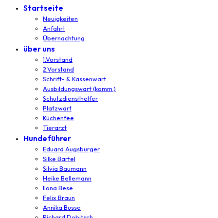
Startseite
Neuigkeiten
Anfahrt
Übernachtung
über uns
1.Vorstand
2.Vorstand
Schrift- & Kassenwart
Ausbildungswart (komm.)
Schutzdiensthelfer
Platzwart
Küchenfee
Tierarzt
Hundeführer
Eduard Augsburger
Silke Bartel
Silvia Baumann
Heike Bellemann
Ilona Bese
Felix Braun
Annika Busse
Richard Dobitsch