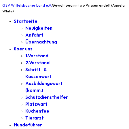
GSV Wittelsbacher Land e.V.
Gewalt beginnt wo Wissen endet! (Angela
White)
Startseite
Neuigkeiten
Anfahrt
Übernachtung
über uns
1.Vorstand
2.Vorstand
Schrift- &
Kassenwart
Ausbildungswart
(komm.)
Schutzdiensthelfer
Platzwart
Küchenfee
Tierarzt
Hundeführer