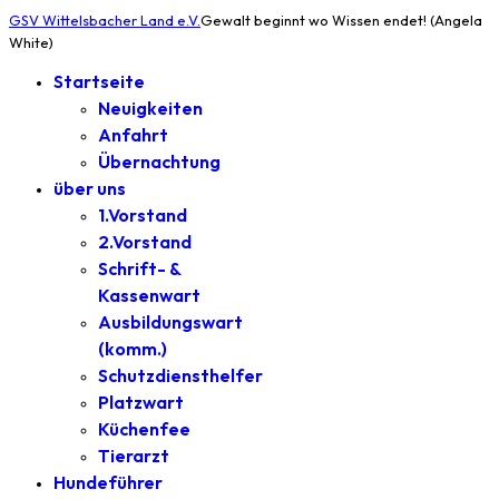
GSV Wittelsbacher Land e.V.
Gewalt beginnt wo Wissen endet! (Angela
White)
Startseite
Neuigkeiten
Anfahrt
Übernachtung
über uns
1.Vorstand
2.Vorstand
Schrift- &
Kassenwart
Ausbildungswart
(komm.)
Schutzdiensthelfer
Platzwart
Küchenfee
Tierarzt
Hundeführer