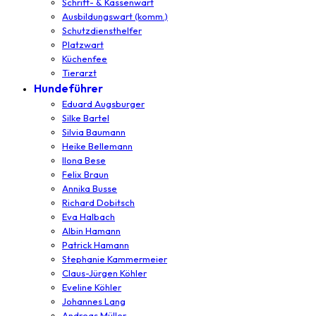
Schrift- & Kassenwart
Ausbildungswart (komm.)
Schutzdiensthelfer
Platzwart
Küchenfee
Tierarzt
Hundeführer
Eduard Augsburger
Silke Bartel
Silvia Baumann
Heike Bellemann
Ilona Bese
Felix Braun
Annika Busse
Richard Dobitsch
Eva Halbach
Albin Hamann
Patrick Hamann
Stephanie Kammermeier
Claus-Jürgen Köhler
Eveline Köhler
Johannes Lang
Andreas Müller