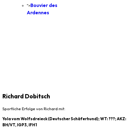
Bouvier des
">
Ardennes
Richard Dobitsch
Sportliche Erfolge von Richard mit:
Yola vom Wolfsdreieck (Deutscher Schäferhund);
WT: ???; AKZ:
BH/VT, IGP3, IFH1