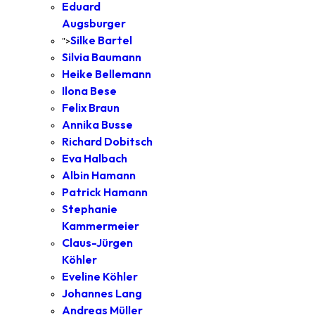
Eduard
Augsburger
Silke Bartel
">
Silvia Baumann
Heike Bellemann
Ilona Bese
Felix Braun
Annika Busse
Richard Dobitsch
Eva Halbach
Albin Hamann
Patrick Hamann
Stephanie
Kammermeier
Claus-Jürgen
Köhler
Eveline Köhler
Johannes Lang
Andreas Müller