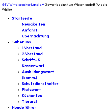
GSV Wittelsbacher Land e.V.
Gewalt beginnt wo Wissen endet! (Angela
White)
Startseite
Neuigkeiten
Anfahrt
Übernachtung
über uns
">
1.Vorstand
2.Vorstand
Schrift- &
Kassenwart
Ausbildungswart
(komm.)
Schutzdiensthelfer
Platzwart
Küchenfee
Tierarzt
Hundeführer