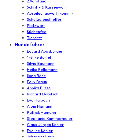
2.Vorstand
Schrift- & Kassenwart
Ausbildungswart (komm.)
Schutzdiensthelfer
Platzwart
Küchenfee
Tierarzt
Hundeführer
Eduard Augsburger
">
Silke Bartel
Silvia Baumann
Heike Bellemann
Ilona Bese
Felix Braun
Annika Busse
Richard Dobitsch
Eva Halbach
Albin Hamann
Patrick Hamann
Stephanie Kammermeier
Claus-Jürgen Köhler
Eveline Köhler
Johannes Lang