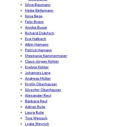
Silvia Baumann
Heike Bellemann
Ilona Bese
Felix Braun
Annika Busse
Richard Dobitsch
Eva Halbach
Albin Hamann
Patrick Hamann
Stephanie Kammermeier
Claus-Jürgen Köhler
Eveline Köhler
Johannes Lang
Andreas Müller
Kristin Oberhauser
Silvester Oberhauser
Alexander Reul
Barbara Reul
Adrian Ruile
Laura Ruile
Tina Wenisch
Lydia Weyrich