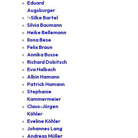
Eduard
Augsburger
Silke Bartel
">
Silvia Baumann
Heike Bellemann
Ilona Bese
Felix Braun
Annika Busse
Richard Dobitsch
Eva Halbach
Albin Hamann
Patrick Hamann
Stephanie
Kammermeier
Claus-Jürgen
Köhler
Eveline Köhler
Johannes Lang
Andreas Müller