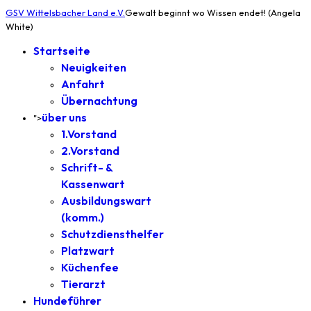
GSV Wittelsbacher Land e.V.
Gewalt beginnt wo Wissen endet! (Angela
White)
Startseite
Neuigkeiten
Anfahrt
Übernachtung
über uns
">
1.Vorstand
2.Vorstand
Schrift- &
Kassenwart
Ausbildungswart
(komm.)
Schutzdiensthelfer
Platzwart
Küchenfee
Tierarzt
Hundeführer