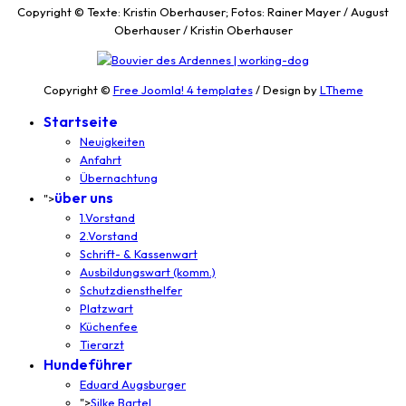
Copyright © Texte: Kristin Oberhauser; Fotos: Rainer Mayer / August
Oberhauser / Kristin Oberhauser
Copyright ©
Free Joomla! 4 templates
/ Design by
LTheme
Startseite
Neuigkeiten
Anfahrt
Übernachtung
über uns
">
1.Vorstand
2.Vorstand
Schrift- & Kassenwart
Ausbildungswart (komm.)
Schutzdiensthelfer
Platzwart
Küchenfee
Tierarzt
Hundeführer
Eduard Augsburger
">
Silke Bartel