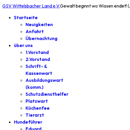
GSV Wittelsbacher Land e.V.
Gewalt beginnt wo Wissen endet! 
Startseite
Neuigkeiten
Anfahrt
Übernachtung
über uns
1.Vorstand
2.Vorstand
Schrift- &
Kassenwart
Ausbildungswart
(komm.)
Schutzdiensthelfer
Platzwart
Küchenfee
Tierarzt
Hundeführer
Eduard