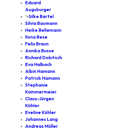
Eduard
Augsburger
Silke Bartel
">
Silvia Baumann
Heike Bellemann
Ilona Bese
Felix Braun
Annika Busse
Richard Dobitsch
Eva Halbach
Albin Hamann
Patrick Hamann
Stephanie
Kammermeier
Claus-Jürgen
Köhler
Eveline Köhler
Johannes Lang
Andreas Müller