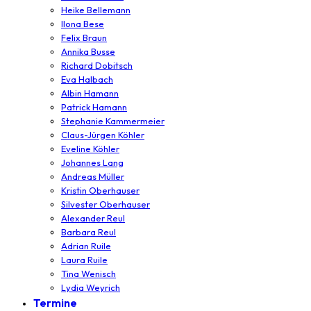
Heike Bellemann
Ilona Bese
Felix Braun
Annika Busse
Richard Dobitsch
Eva Halbach
Albin Hamann
Patrick Hamann
Stephanie Kammermeier
Claus-Jürgen Köhler
Eveline Köhler
Johannes Lang
Andreas Müller
Kristin Oberhauser
Silvester Oberhauser
Alexander Reul
Barbara Reul
Adrian Ruile
Laura Ruile
Tina Wenisch
Lydia Weyrich
Termine