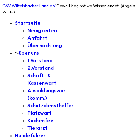
GSV Wittelsbacher Land e.V.
Gewalt beginnt wo Wissen endet! (Angela
White)
Startseite
Neuigkeiten
Anfahrt
Übernachtung
über uns
">
1.Vorstand
2.Vorstand
Schrift- &
Kassenwart
Ausbildungswart
(komm.)
Schutzdiensthelfer
Platzwart
Küchenfee
Tierarzt
Hundeführer