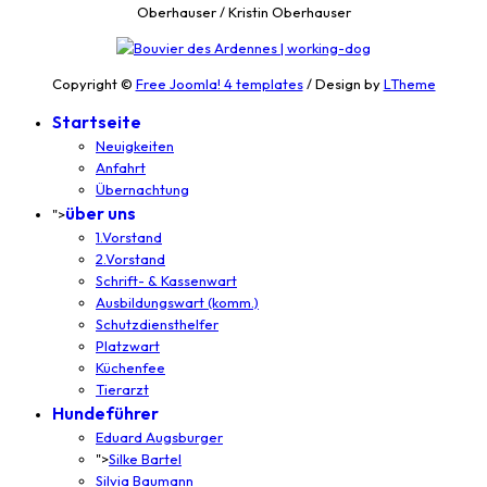
Oberhauser / Kristin Oberhauser
Copyright ©
Free Joomla! 4 templates
/ Design by
LTheme
Startseite
Neuigkeiten
Anfahrt
Übernachtung
über uns
">
1.Vorstand
2.Vorstand
Schrift- & Kassenwart
Ausbildungswart (komm.)
Schutzdiensthelfer
Platzwart
Küchenfee
Tierarzt
Hundeführer
Eduard Augsburger
">
Silke Bartel
Silvia Baumann