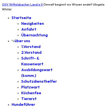
GSV Wittelsbacher Land e.V.
Gewalt beginnt wo Wissen endet! (Angela
White)
Startseite
Neuigkeiten
Anfahrt
Übernachtung
über uns
">
1.Vorstand
2.Vorstand
Schrift- &
Kassenwart
Ausbildungswart
(komm.)
Schutzdiensthelfer
Platzwart
Küchenfee
Tierarzt
Hundeführer