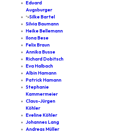
Eduard
Augsburger
Silke Bartel
">
Silvia Baumann
Heike Bellemann
Ilona Bese
Felix Braun
Annika Busse
Richard Dobitsch
Eva Halbach
Albin Hamann
Patrick Hamann
Stephanie
Kammermeier
Claus-Jürgen
Köhler
Eveline Köhler
Johannes Lang
Andreas Müller