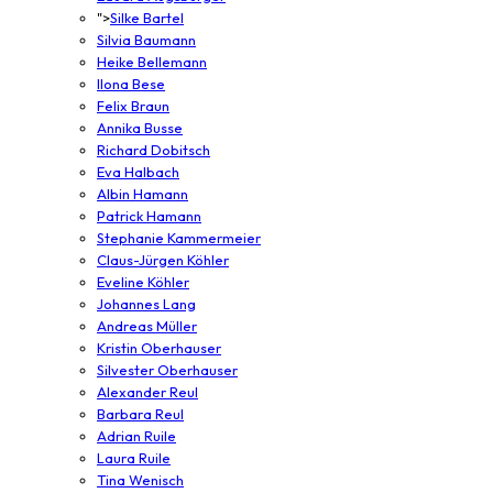
">
Silke Bartel
Silvia Baumann
Heike Bellemann
Ilona Bese
Felix Braun
Annika Busse
Richard Dobitsch
Eva Halbach
Albin Hamann
Patrick Hamann
Stephanie Kammermeier
Claus-Jürgen Köhler
Eveline Köhler
Johannes Lang
Andreas Müller
Kristin Oberhauser
Silvester Oberhauser
Alexander Reul
Barbara Reul
Adrian Ruile
Laura Ruile
Tina Wenisch