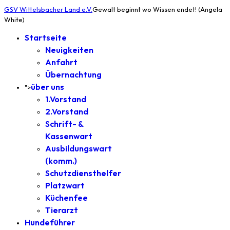
GSV Wittelsbacher Land e.V.
Gewalt beginnt wo Wissen endet! (Angela
White)
Startseite
Neuigkeiten
Anfahrt
Übernachtung
über uns
">
1.Vorstand
2.Vorstand
Schrift- &
Kassenwart
Ausbildungswart
(komm.)
Schutzdiensthelfer
Platzwart
Küchenfee
Tierarzt
Hundeführer