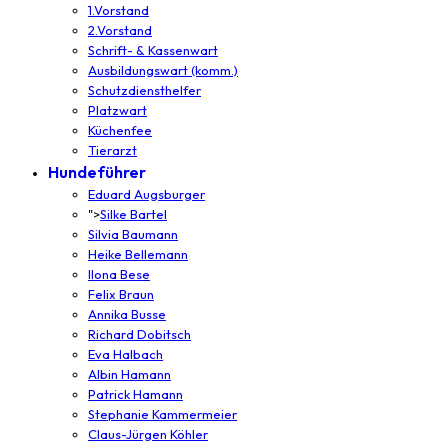
1.Vorstand
2.Vorstand
Schrift- & Kassenwart
Ausbildungswart (komm.)
Schutzdiensthelfer
Platzwart
Küchenfee
Tierarzt
Hundeführer
Eduard Augsburger
">
Silke Bartel
Silvia Baumann
Heike Bellemann
Ilona Bese
Felix Braun
Annika Busse
Richard Dobitsch
Eva Halbach
Albin Hamann
Patrick Hamann
Stephanie Kammermeier
Claus-Jürgen Köhler